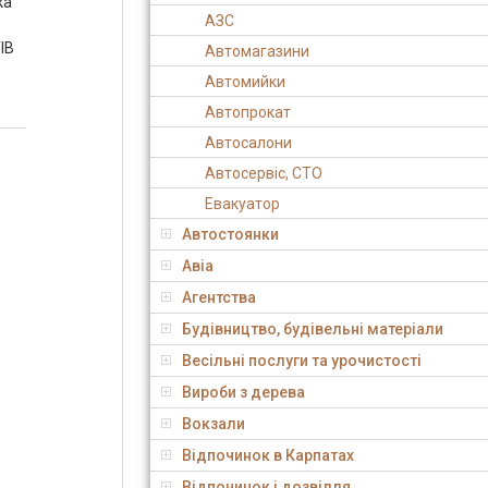
ка
АЗС
ІВ
Автомагазини
Автомийки
Автопрокат
Автосалони
Автосервіс, СТО
Евакуатор
Автостоянки
Авіа
Агентства
Будівництво, будівельні матеріали
Весільні послуги та урочистості
Вироби з дерева
Вокзали
Відпочинок в Карпатах
Відпочинок і дозвілля