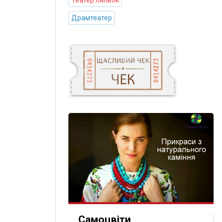
Театер ляльок
Драмтеатер
Самоцвіти