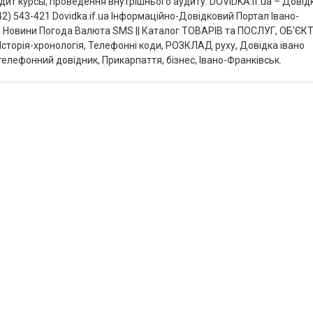
дит курсы, проведення внутрішнього аудиту. DOVIDKA.if.ua – Довід
2) 543-421 Dovidka.if.ua Інформаційно-Довідковий Портал Івано-
 Новини Погода Валюта SMS || Каталог ТОВАРІВ та ПОСЛУГ, ОБ'ЄКТ
Історія-хронологія, Телефонні коди, РОЗКЛАД руху, Довідка івано
 телефонний довідник, Прикарпаття, бізнес, Івано-Франківськ.