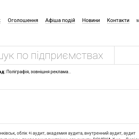
к
Оголошення
Афіша подій
Новини
Контакти
М
ад:
Поліграфія, зовнішня реклама...
нківськ, облік +і аудит, академия аудита, внутренний аудит, аудит