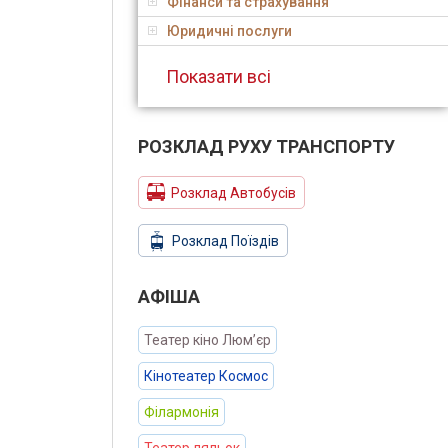
Фінанси та страхування
Юридичні послуги
Показати всі
РОЗКЛАД РУХУ ТРАНСПОРТУ
Розклад Автобусів
Розклад Поїздів
АФIША
Театер кіно Люм’єр
Кінотеатер Космос
Філармонія