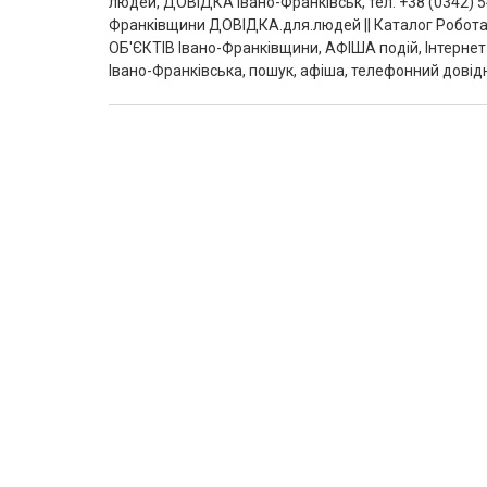
людей, ДОВІДКА Івано-Франківськ, тел: +38 (0342) 5
Франківщини ДОВІДКА.для.людей || Каталог Робота
ОБ'ЄКТІВ Івано-Франківщини, АФІША подій, Інтернет-
Івано-Франківська, пошук, афіша, телефонний довідн