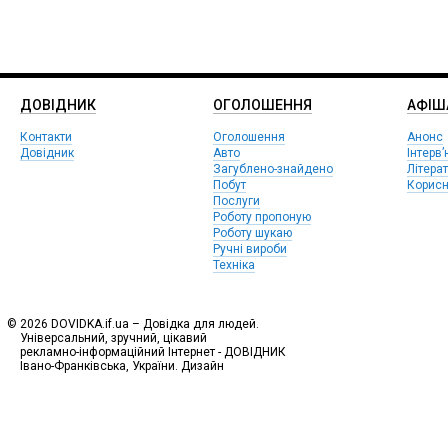
ДОВІДНИК
ОГОЛОШЕННЯ
АФIШ
Контакти
Оголошення
Анонс
Довідник
Авто
Інтерв’
Загублено-знайдено
Літера
Побут
Корисн
Послуги
Роботу пропоную
Роботу шукаю
Ручні вироби
Техніка
© 2026 DOVIDKA.if.ua – Довідка для людей.
Універсальний, зручний, цікавий
рекламно-інформаційний Інтернет - ДОВІДНИК
Івано-Франківська, України. Дизайн