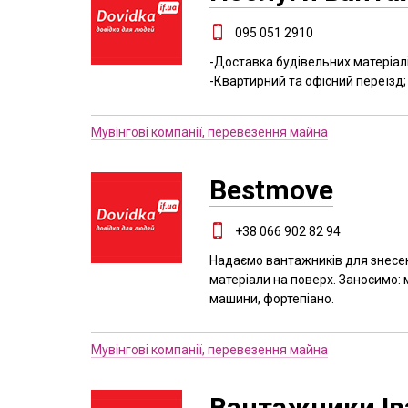
095 051 2910
-Доставка будівельних матеріалів
-Квартирний та офісний переїзд; 
Мувінгові компанії, перевезення майна
Bestmove
+38 066 902 82 94
Надаємо вантажників для знесен
матеріали на поверх. Заносимо: 
машини, фортепіано.
Мувінгові компанії, перевезення майна
Вантажники Ів