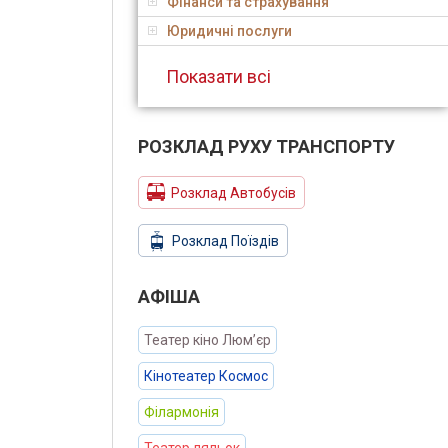
Фінанси та страхування
Юридичні послуги
Показати всі
РОЗКЛАД РУХУ ТРАНСПОРТУ
Розклад Автобусів
Розклад Поїздів
АФIША
Театер кіно Люм’єр
Кінотеатер Космос
Філармонія