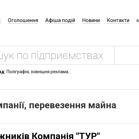
к
Оголошення
Афіша подій
Новини
Контакти
М
ад:
Поліграфія, зовнішня реклама...
мпанії, перевезення майна
жників Компанія "ТУР"