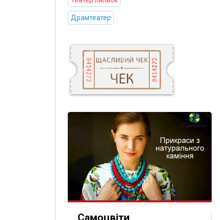
Театер ляльок
Драмтеатер
Самоцвіти