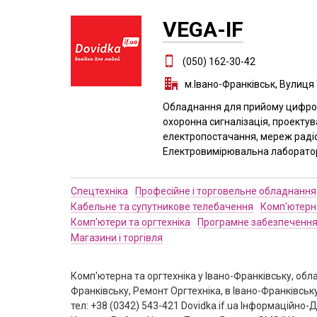
VEGA-IF
(050) 162-30-42
м.Івано-Франківськ, Вулиця
Обладнання для прийому цифров
охоронна сигналізація, проектув
електропостачання, мереж раді
Електровимірювальна лаборатор
Спецтехніка
Професійне і торговельне обладнання
Кабельне та супутникове телебачення
Комп'ютерна
Комп'ютери та оргтехніка
Програмне забезпеченн
Магазини і торгівля
Комп'ютерна та оргтехніка у Івано-Франківську, обла
Франківську, Ремонт Оргтехніка, в Івано-Франківсь
тел: +38 (0342) 543-421 Dovidka.if.ua Інформаційн