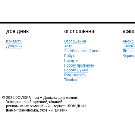
ДОВІДНИК
ОГОЛОШЕННЯ
АФIШ
Контакти
Оголошення
Анонс
Довідник
Авто
Інтерв’
Загублено-знайдено
Літера
Побут
Корисн
Послуги
Роботу пропоную
Роботу шукаю
Ручні вироби
Техніка
© 2026 DOVIDKA.if.ua – Довідка для людей.
Універсальний, зручний, цікавий
рекламно-інформаційний Інтернет - ДОВІДНИК
Івано-Франківська, України. Дизайн