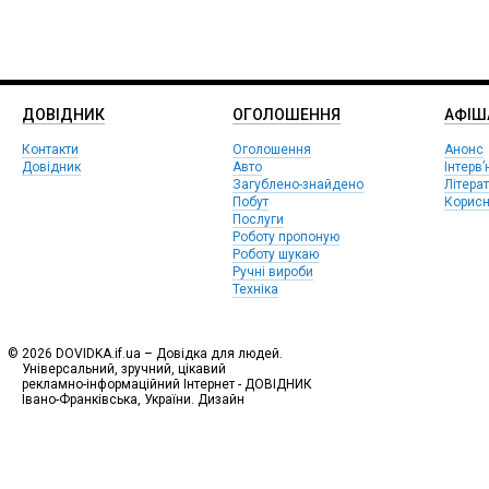
ДОВІДНИК
ОГОЛОШЕННЯ
АФIШ
Контакти
Оголошення
Анонс
Довідник
Авто
Інтерв’
Загублено-знайдено
Літера
Побут
Корисн
Послуги
Роботу пропоную
Роботу шукаю
Ручні вироби
Техніка
© 2026 DOVIDKA.if.ua – Довідка для людей.
Універсальний, зручний, цікавий
рекламно-інформаційний Інтернет - ДОВІДНИК
Івано-Франківська, України. Дизайн