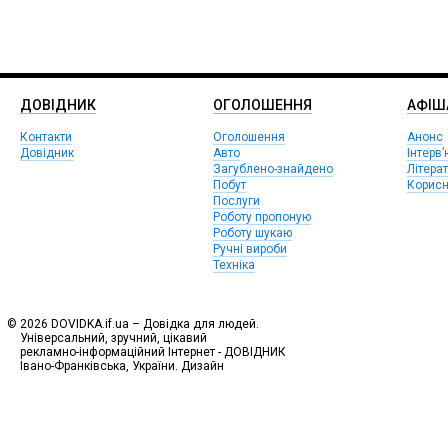
ДОВІДНИК
ОГОЛОШЕННЯ
АФIШ
Контакти
Оголошення
Анонс
Довідник
Авто
Інтерв’
Загублено-знайдено
Літера
Побут
Корисн
Послуги
Роботу пропоную
Роботу шукаю
Ручні вироби
Техніка
© 2026 DOVIDKA.if.ua – Довідка для людей.
Універсальний, зручний, цікавий
рекламно-інформаційний Інтернет - ДОВІДНИК
Івано-Франківська, України. Дизайн