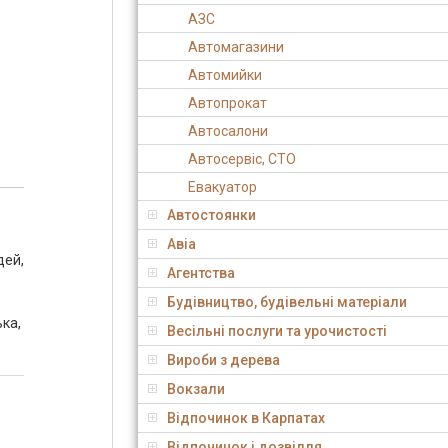
АЗС
Автомагазини
Автомийки
Автопрокат
Автосалони
Автосервіс, СТО
Евакуатор
Автостоянки
Авіа
дей,
Агентства
Будівництво, будівельні матеріали
ька,
Весільні послуги та урочистості
Вироби з дерева
Вокзали
Відпочинок в Карпатах
Відпочинок і дозвілля