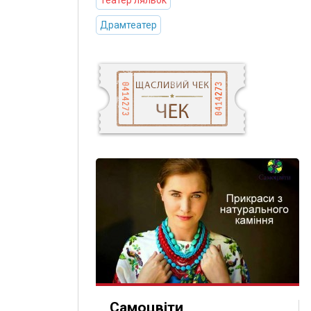
Театер ляльок
Драмтеатер
Самоцвіти