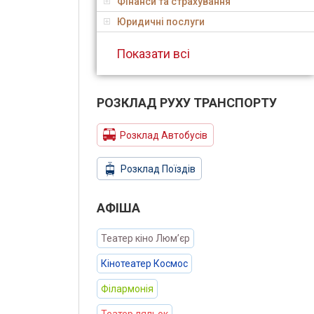
Фінанси та страхування
Юридичні послуги
Показати всі
РОЗКЛАД РУХУ ТРАНСПОРТУ
Розклад Автобусів
Розклад Поїздів
АФIША
Театер кіно Люм’єр
Кінотеатер Космос
Філармонія