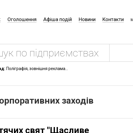
к
Оголошення
Афіша подій
Новини
Контакти
М
ад:
Поліграфія, зовнішня реклама...
корпоративних заходів
итячих свят "Щасливе