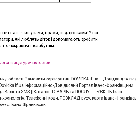
не свято з клоунами, іграми, подарунками! У нас
німатори, які люблять діток і допомагають зробити
ято яскравим і незабутнім.
Організація урочистостей
ьку, області. Замовити корпоратив. DOVIDKA.if.ua – Довідка для лю
 Dovidka.if.ua Інформаційно-Довідковий Портал Івано-Франківщини
а Валюта SMS || Каталог ТОВАРІВ та ПОСЛУГ, ОБ'ЄКТІВ Івано-
я-хронологія, Телефонні коди, РОЗКЛАД руху, карта Івано-Франківс
знес, Івано-Франківськ.