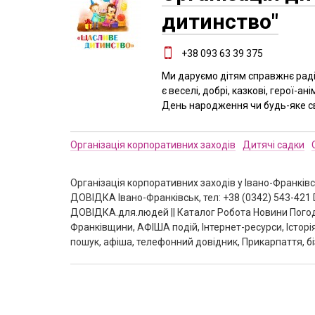
дитинство"
+38 093 63 39 375
Ми даруємо дітям справжнє радіс
є веселі, добрі, казкові, герої-а
День народження чи будь-яке св
Організація корпоративних заходів
Дитячі садки
Організація корпоративних заходів у Івано-Франківс
ДОВІДКА Івано-Франківськ, тел: +38 (0342) 543-421
ДОВІДКА.для.людей || Каталог Робота Новини Погод
Франківщини, АФІША подій, Інтернет-ресурси, Історі
пошук, афіша, телефонний довідник, Прикарпаття, бі