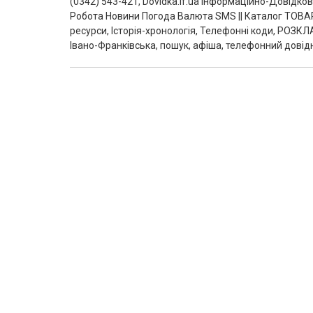
(0342) 543-421, Dovidka.if.ua Інформаційно-Довідк
Робота Новини Погода Валюта SMS || Каталог ТОВАР
ресурси, Історія-хронологія, Телефонні коди, РОЗКЛ
Івано-Франківська, пошук, афіша, телефонний довідн