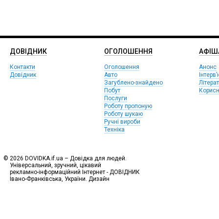
ДОВІДНИК
ОГОЛОШЕННЯ
АФIШ
Контакти
Оголошення
Анонс
Довідник
Авто
Інтерв’
Загублено-знайдено
Літера
Побут
Корисн
Послуги
Роботу пропоную
Роботу шукаю
Ручні вироби
Техніка
© 2026 DOVIDKA.if.ua – Довідка для людей.
Універсальний, зручний, цікавий
рекламно-інформаційний Інтернет - ДОВІДНИК
Івано-Франківська, України. Дизайн