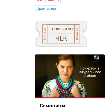
Театер ляльок
Драмтеатер
Самоцвіти