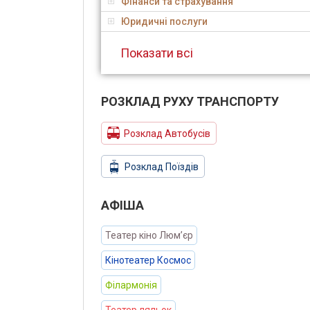
Фінанси та страхування
Юридичні послуги
Показати всі
РОЗКЛАД РУХУ ТРАНСПОРТУ
Розклад Автобусів
Розклад Поїздів
АФIША
Театер кіно Люм’єр
Кінотеатер Космос
Філармонія