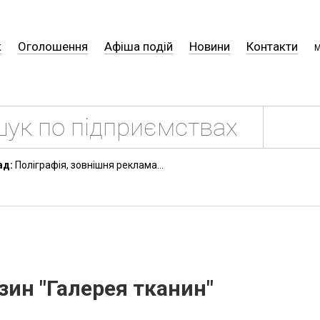
к
Оголошення
Афіша подій
Новини
Контакти
М
ад:
Поліграфія, зовнішня реклама...
ин "Галерея тканин"