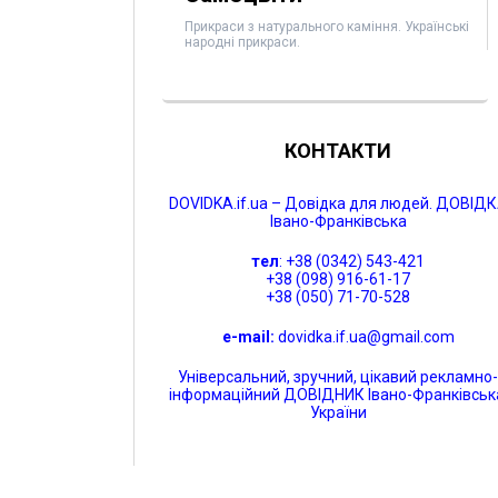
Прикраси з натурального каміння. Українські
народні прикраси.
КОНТАКТИ
DOVIDKA.if.ua – Довідка для людей. ДОВІД
Івано-Франківська
тел
: +38 (0342) 543-421
+38 (098) 916-61-17
+38 (050) 71-70-528
e-mail:
dovidka.if.ua@gmail.com
Універсальний, зручний, цікавий рекламно
інформаційний ДОВІДНИК Івано-Франківськ
України