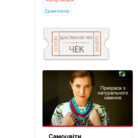
Театер ляльок
Драмтеатер
Самоцвіти