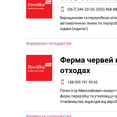
(067) 344-20-50; (050) 968-8
Вирощенням та переробкою м’яса
автоматичною лінією по перероб
індика (індичат)
Фермерські господарства
Ферма червей 
отходах
+38 099 741 99 65
Попко Ігор Миколайович оказує п
ферм, переробці та утилізацціі 
птахівництва, віджодів від вироб
Фермерські господарства