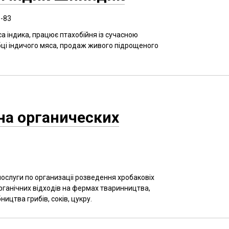
8-83
 індика, працює птахобійня із сучасною
ці індичого мяса, продаж живого підрощеного
на органических
ослуги по организаціі розведення хробаковіх
органічних відходів на фермах тваринництва,
ництва грибів, соків, цукру.