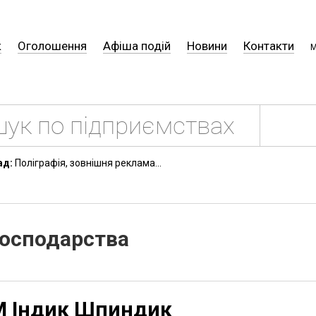
к
Оголошення
Афіша подій
Новини
Контакти
М
ад:
Поліграфія, зовнішня реклама...
господарства
М Індик Шпиндик