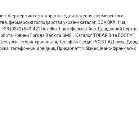
асті. Фермерські господарства, +для ведення фермерського
а, фермерські господарства україни каталог. DOVIDKA.if.ua –
 +38 (0342) 543-421 Dovidka.if.ua Інформаційно-Довідковий Портал
Робота Новини Погода Валюта SMS || Каталог ТОВАРІВ та ПОСЛУГ,
-ресурси, Історія-хронологія, Телефонні коди, РОЗКЛАД руху, Дові
фіша, телефонний довідник, Прикарпаття, бізнес, Івано-Франківськ.