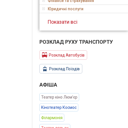
Фінанси та страхування
Юридичні послуги
Показати всі
РОЗКЛАД РУХУ ТРАНСПОРТУ
Розклад Автобусів
Розклад Поїздів
АФIША
Театер кіно Люм’єр
Кінотеатер Космос
Філармонія